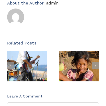
About the Author:
admin
Related Posts
Music
How do
brings us
you give
together in
back to
celebration
others?
Leave A Comment
Comment