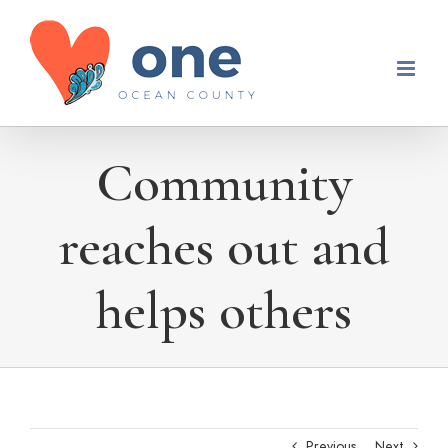
Skip
to
content
Community
reaches out and
helps others
Previous
Next