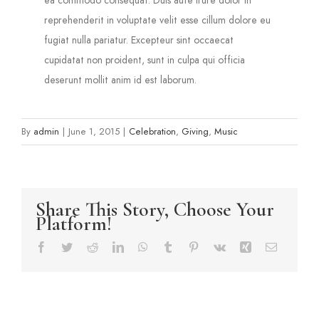
reprehenderit in voluptate velit esse cillum dolore eu
fugiat nulla pariatur. Excepteur sint occaecat
cupidatat non proident, sunt in culpa qui officia
deserunt mollit anim id est laborum.
By
admin
|
June 1, 2015
|
Celebration
,
Giving
,
Music
Share This Story, Choose Your
Platform!
Facebook
Twitter
Reddit
LinkedIn
WhatsApp
Tumblr
Pinterest
Vk
Xing
Email