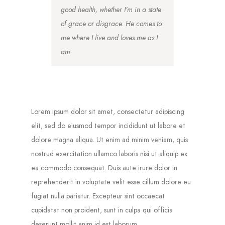
good health, whether I’m in a state
of grace or disgrace. He comes to
me where I live and loves me as I
am.
Lorem ipsum dolor sit amet, consectetur adipiscing
elit, sed do eiusmod tempor incididunt ut labore et
dolore magna aliqua. Ut enim ad minim veniam, quis
nostrud exercitation ullamco laboris nisi ut aliquip ex
ea commodo consequat. Duis aute irure dolor in
reprehenderit in voluptate velit esse cillum dolore eu
fugiat nulla pariatur. Excepteur sint occaecat
cupidatat non proident, sunt in culpa qui officia
deserunt mollit anim id est laborum.