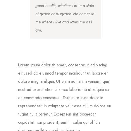
good health, whether I’m in a state
of grace or disgrace. He comes to
me where I live and loves me as I
am.
Lorem ipsum dolor sit amet, consectetur adipiscing
elit, sed do eiusmod tempor incididunt ut labore et
dolore magna aliqua. Ut enim ad minim veniam, quis
nostrud exercitation ullamco laboris nisi ut aliquip ex
ea commodo consequat. Duis aute irure dolor in
reprehenderit in voluptate velit esse cillum dolore eu
fugiat nulla pariatur. Excepteur sint occaecat
cupidatat non proident, sunt in culpa qui officia
deserunt mollit anim id est laborum.