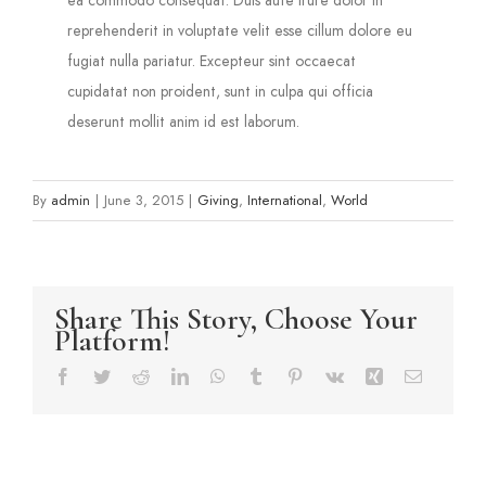
reprehenderit in voluptate velit esse cillum dolore eu
fugiat nulla pariatur. Excepteur sint occaecat
cupidatat non proident, sunt in culpa qui officia
deserunt mollit anim id est laborum.
By
admin
|
June 3, 2015
|
Giving
,
International
,
World
Share This Story, Choose Your
Platform!
Facebook
Twitter
Reddit
LinkedIn
WhatsApp
Tumblr
Pinterest
Vk
Xing
Email