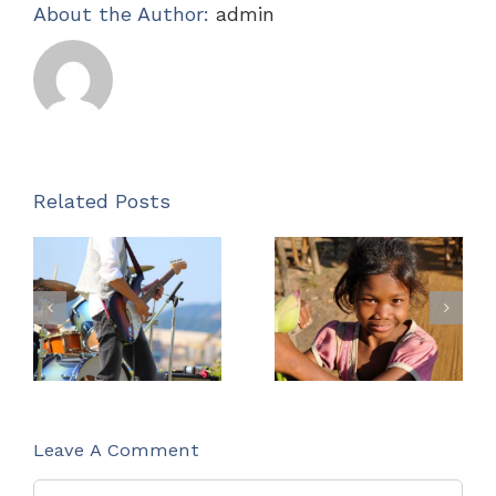
About the Author:
admin
Related Posts
Music
How do
brings us
you give
together in
back to
celebration
others?
Leave A Comment
Comment