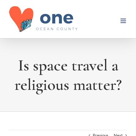
Skip
to
content
Is space travel a
religious matter?
Previous
Next